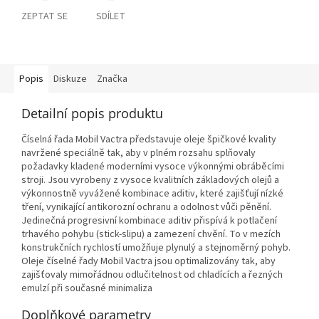
ZEPTAT SE
SDÍLET
Popis
Diskuze
Značka
Detailní popis produktu
Číselná řada Mobil Vactra představuje oleje špičkové kvality
navržené speciálně tak, aby v plném rozsahu splňovaly
požadavky kladené moderními vysoce výkonnými obráběcími
stroji. Jsou vyrobeny z vysoce kvalitních základových olejů a
výkonnostně vyvážené kombinace aditiv, které zajišťují nízké
tření, vynikající antikorozní ochranu a odolnost vůči pěnění.
Jedinečná progresivní kombinace aditiv přispívá k potlačení
trhavého pohybu (stick-slipu) a zamezení chvění. To v mezích
konstrukčních rychlostí umožňuje plynulý a stejnoměrný pohyb.
Oleje číselné řady Mobil Vactra jsou optimalizovány tak, aby
zajišťovaly mimořádnou odlučitelnost od chladících a řezných
emulzí při současné minimaliza
Doplňkové parametry