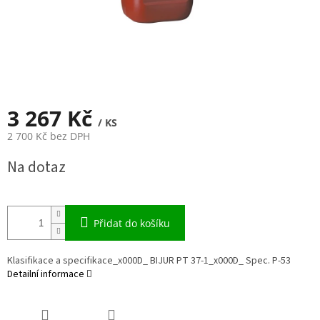
3 267 Kč
/ KS
2 700 Kč bez DPH
Měrná
Na dotaz
cena:
Přidat do košíku
Klasifikace a specifikace_x000D_ BIJUR PT 37-1_x000D_ Spec. P-53
Detailní informace