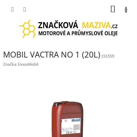
Přejít
NÁKUP
na
obsah
KOŠÍK
MOBIL VACTRA NO 1 (20L)
151559
Značka:
ExxonMobil