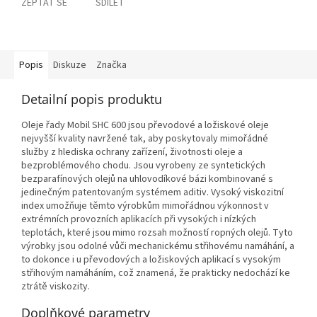
ZEPTAT SE
SDÍLET
Popis
Diskuze
Značka
Detailní popis produktu
Oleje řady Mobil SHC 600 jsou převodové a ložiskové oleje
nejvyšší kvality navržené tak, aby poskytovaly mimořádné
služby z hlediska ochrany zařízení, životnosti oleje a
bezproblémového chodu. Jsou vyrobeny ze syntetických
bezparafínových olejů na uhlovodíkové bázi kombinované s
jedinečným patentovaným systémem aditiv. Vysoký viskozitní
index umožňuje těmto výrobkům mimořádnou výkonnost v
extrémních provozních aplikacích při vysokých i nízkých
teplotách, které jsou mimo rozsah možností ropných olejů. Tyto
výrobky jsou odolné vůči mechanickému střihovému namáhání, a
to dokonce i u převodových a ložiskových aplikací s vysokým
střihovým namáháním, což znamená, že prakticky nedochází ke
ztrátě viskozity.
Doplňkové parametry