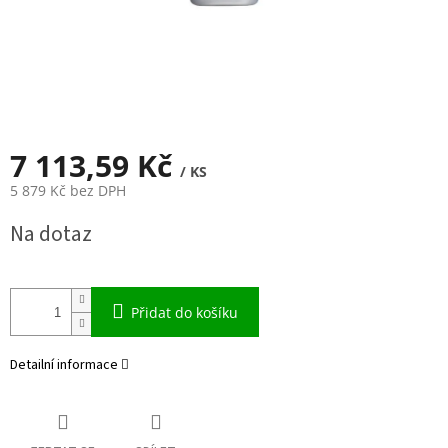
7 113,59 Kč
/ KS
5 879 Kč bez DPH
Měrná
Na dotaz
cena:
Přidat do košíku
Detailní informace