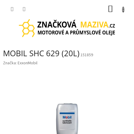
Přejít
NÁKUP
na
obsah
KOŠÍK
MOBIL SHC 629 (20L)
151859
Značka:
ExxonMobil