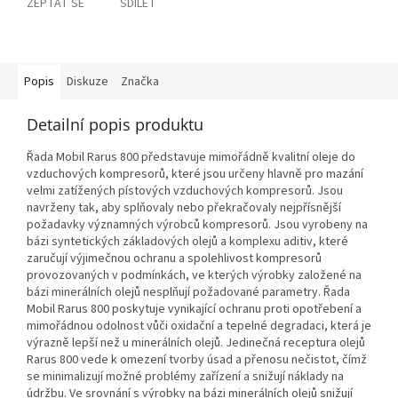
ZEPTAT SE
SDÍLET
Popis
Diskuze
Značka
Detailní popis produktu
Řada Mobil Rarus 800 představuje mimořádně kvalitní oleje do
vzduchových kompresorů, které jsou určeny hlavně pro mazání
velmi zatížených pístových vzduchových kompresorů. Jsou
navrženy tak, aby splňovaly nebo překračovaly nejpřísnější
požadavky významných výrobců kompresorů. Jsou vyrobeny na
bázi syntetických základových olejů a komplexu aditiv, které
zaručují výjimečnou ochranu a spolehlivost kompresorů
provozovaných v podmínkách, ve kterých výrobky založené na
bázi minerálních olejů nesplňují požadované parametry. Řada
Mobil Rarus 800 poskytuje vynikající ochranu proti opotřebení a
mimořádnou odolnost vůči oxidační a tepelné degradaci, která je
výrazně lepší než u minerálních olejů. Jedinečná receptura olejů
Rarus 800 vede k omezení tvorby úsad a přenosu nečistot, čímž
se minimalizují možné problémy zařízení a snižují náklady na
údržbu. Ve srovnání s výrobky na bázi minerálních olejů snižují