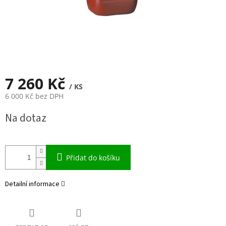
7 260 Kč
/ KS
6 000 Kč bez DPH
Měrná
Na dotaz
cena:
Přidat do košíku
Detailní informace