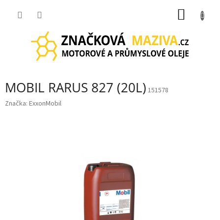
Přejít
NÁKUP
na
obsah
KOŠÍK
MOBIL RARUS 827 (20L)
151578
Značka:
ExxonMobil