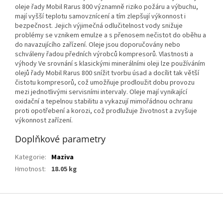
oleje řady Mobil Rarus 800 významně riziko požáru a výbuchu,
mají vyšší teplotu samovznícení a tím zlepšují výkonnost i
bezpečnost. Jejich výjimečná odlučitelnost vody snižuje
problémy se vznikem emulze a s přenosem nečistot do oběhu a
do navazujícího zařízení. Oleje jsou doporučovány nebo
schváleny řadou předních výrobců kompresorů. Vlastnosti a
výhody Ve srovnání s klasickými minerálními oleji lze používáním
olejů řady Mobil Rarus 800 snížit tvorbu úsad a docílit tak větší
čistotu kompresorů, což umožňuje prodloužit dobu provozu
mezi jednotlivými servisními intervaly. Oleje mají vynikající
oxidační a tepelnou stabilitu a vykazují mimořádnou ochranu
proti opotřebení a korozi, což prodlužuje životnost a zvyšuje
výkonnost zařízení.
Doplňkové parametry
Kategorie
:
Maziva
Hmotnost
:
18.05 kg
Z
á
p