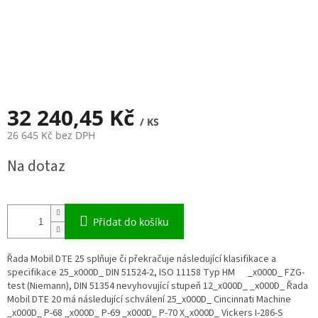
32 240,45 Kč
/ KS
26 645 Kč bez DPH
Měrná
Na dotaz
cena:
Přidat do košíku
Řada Mobil DTE 25 splňuje či překračuje následující klasifikace a
specifikace 25_x000D_ DIN 51524-2, ISO 11158 Typ HM _x000D_ FZG-
test (Niemann), DIN 51354 nevyhovující stupeň 12_x000D_ _x000D_ Řada
Mobil DTE 20 má následující schválení 25_x000D_ Cincinnati Machine
_x000D_ P-68 _x000D_ P-69 _x000D_ P-70 X_x000D_ Vickers I-286-S