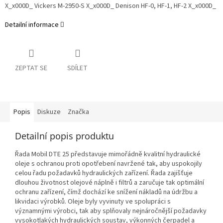
X_x000D_ Vickers M-2950-S X_x000D_ Denison HF-0, HF-1, HF-2 X_x000D_
Detailní informace
ZEPTAT SE
SDÍLET
Popis
Diskuze
Značka
Detailní popis produktu
Řada Mobil DTE 25 představuje mimořádně kvalitní hydraulické
oleje s ochranou proti opotřebení navržené tak, aby uspokojily
celou řadu požadavků hydraulických zařízení. Řada zajišťuje
dlouhou životnost olejové náplně i filtrů a zaručuje tak optimální
ochranu zařízení, čímž dochází ke snížení nákladů na údržbu a
likvidaci výrobků. Oleje byly vyvinuty ve spolupráci s
významnými výrobci, tak aby splňovaly nejnáročnější požadavky
vysokotlakých hydraulických soustav, výkonných čerpadel a