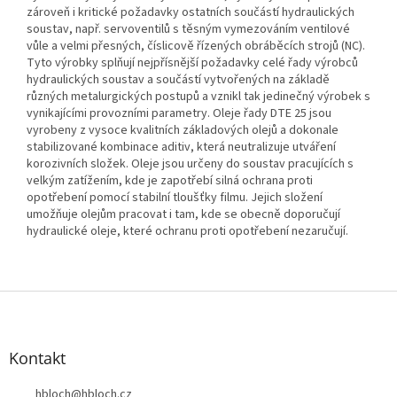
zároveň i kritické požadavky ostatních součástí hydraulických
soustav, např. servoventilů s těsným vymezováním ventilové
vůle a velmi přesných, číslicově řízených obráběcích strojů (NC).
Tyto výrobky splňují nejpřísnější požadavky celé řady výrobců
hydraulických soustav a součástí vytvořených na základě
různých metalurgických postupů a vznikl tak jedinečný výrobek s
vynikajícími provozními parametry. Oleje řady DTE 25 jsou
vyrobeny z vysoce kvalitních základových olejů a dokonale
stabilizované kombinace aditiv, která neutralizuje utváření
korozivních složek. Oleje jsou určeny do soustav pracujících s
velkým zatížením, kde je zapotřebí silná ochrana proti
opotřebení pomocí stabilní tloušťky filmu. Jejich složení
umožňuje olejům pracovat i tam, kde se obecně doporučují
hydraulické oleje, které ochranu proti opotřebení nezaručují.
Z
á
p
a
Kontakt
t
í
hbloch
@
hbloch.cz