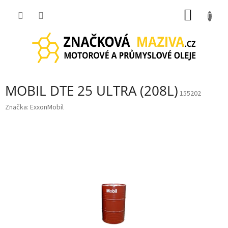
Přejít
NÁKUP
na
obsah
KOŠÍK
MOBIL DTE 25 ULTRA (208L)
155202
Značka:
ExxonMobil