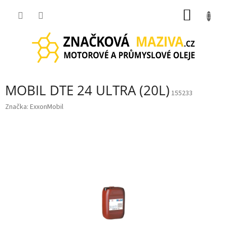
Přejít
NÁKUP
na
obsah
KOŠÍK
MOBIL DTE 24 ULTRA (20L)
155233
Značka:
ExxonMobil