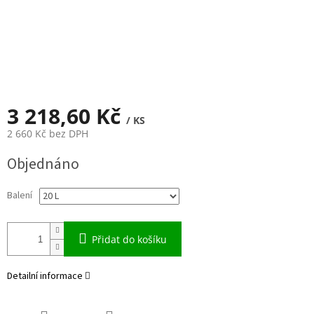
3 218,60 Kč
/ KS
2 660 Kč bez DPH
Měrná
Objednáno
cena:
Balení
Přidat do košíku
Detailní informace