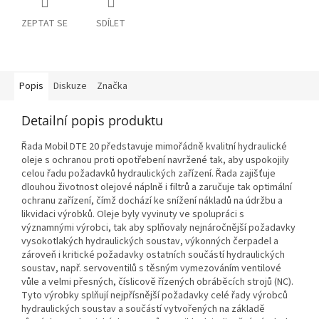
ZEPTAT SE
SDÍLET
Popis
Diskuze
Značka
Detailní popis produktu
Řada Mobil DTE 20 představuje mimořádně kvalitní hydraulické
oleje s ochranou proti opotřebení navržené tak, aby uspokojily
celou řadu požadavků hydraulických zařízení. Řada zajišťuje
dlouhou životnost olejové náplně i filtrů a zaručuje tak optimální
ochranu zařízení, čímž dochází ke snížení nákladů na údržbu a
likvidaci výrobků. Oleje byly vyvinuty ve spolupráci s
významnými výrobci, tak aby splňovaly nejnáročnější požadavky
vysokotlakých hydraulických soustav, výkonných čerpadel a
zároveň i kritické požadavky ostatních součástí hydraulických
soustav, např. servoventilů s těsným vymezováním ventilové
vůle a velmi přesných, číslicově řízených obráběcích strojů (NC).
Tyto výrobky splňují nejpřísnější požadavky celé řady výrobců
hydraulických soustav a součástí vytvořených na základě