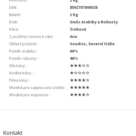
Hmotnost
:
1 kg
EAN
:
8592787000028
Balení
:
1 Kg
Druh
:
Směs Arabiky a Robusty
Káva
:
Zrnková
Z pražírny rovnou k vám
:
Ano
Oblast pražení:
:
Sondrio, Severní Itálie
Poměr arabiky:
:
60%
Poměr robusty:
:
40%
Síla kávy:
:
★★★☆☆
Acidita kávy:
:
★☆☆☆☆
Pěna kávy:
:
★★★★☆
Vhodná pro cappuccino a latte:
:
★★★★★
Vhodná pro espresso:
:
★★★★☆
Z
á
p
a
Kontakt