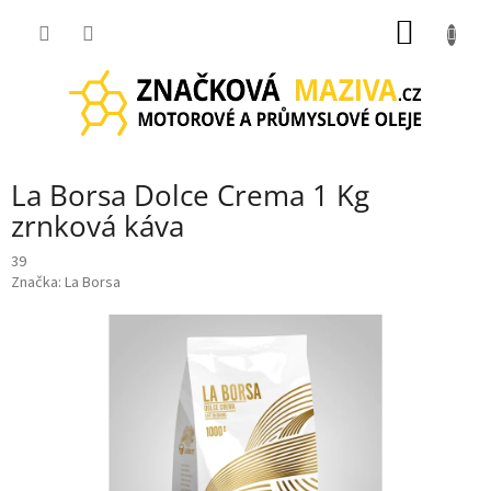
Přejít
NÁKUP
na
obsah
KOŠÍK
La Borsa Dolce Crema 1 Kg
zrnková káva
39
Značka:
La Borsa