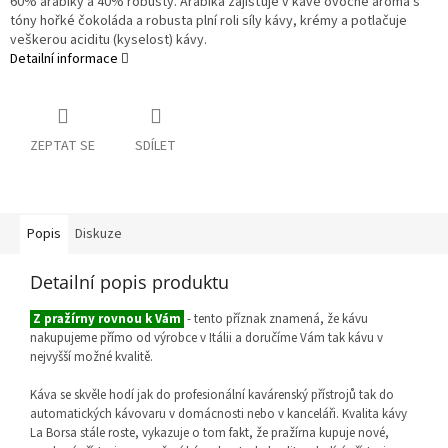
60% arabiky a 40% robusty. Arabika zajišťuje v kávě ovocné aroma s
tóny hořké čokoláda a robusta plní roli síly kávy, krémy a potlačuje
veškerou aciditu (kyselost) kávy.
Detailní informace
ZEPTAT SE
SDÍLET
Popis
Diskuze
Detailní popis produktu
Z pražírny rovnou k Vám
- tento příznak znamená, že kávu
nakupujeme přímo od výrobce v Itálii a doručíme Vám tak kávu v
nejvyšší možné kvalitě.
Káva se skvěle hodí jak do profesionální kavárenský přístrojů tak do
automatických kávovaru v domácnosti nebo v kanceláři. Kvalita kávy
La Borsa stále roste, vykazuje o tom fakt, že pražírna kupuje nové,