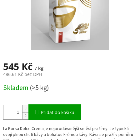
545 Kč
/ kg
486,61 Kč bez DPH
Měrná
Skladem
(>5 kg)
cena:
Přidat do košíku
La Borsa Dolce Crema je nejprodávanější směsí pražírny. Je typická
svojí plnou chutí kávy a bohatou krémou kávy. Káva se praží v poměru