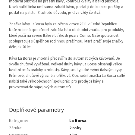
moderní přístroje na pražení kávy, kontrolu kvality a balící přístroje.
Nová balící linka umí sama zabalit kávu, poslat ji do krabice po 6 kg a
poslat na paletu. Z tohoto důvodu, je káva vždy čerstvá.
Značka kávy LaBorsa byla založena v roce 2011 v České Republice.
Naše rodinná společnost založila tuto obchodní značku pro produkty,
které praží na severu Itálie v blízkosti jezera Como. Naše společnost
spolupracuje s úspěšnou rodinnou pražírnou, která praží svoje značky
déle jak 20 let.
Káva La Borsa je vhodná především do automatických kávovarů. Je
skvěle chuťově vyvážená. Veškeré druhy kávy La Borsa obsahuji velice
kvalitní směs arabiky a robusty. Kávy jsou typické svými italskými rysy.
Krémové, chuťově výrazné a oříškové. Obchodní značka La Borsa caffé
nabízí také velkoobchodní spolupráci pro prodejce kávy a
provozovatele nápojových automatů.
Doplňkové parametry
Kategorie
:
La Borsa
Záruka
:
2 roky