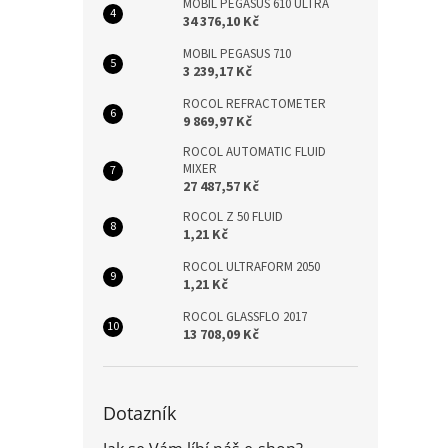
MOBIL PEGASUS 610 ULTRA
34 376,10 Kč
MOBIL PEGASUS 710
3 239,17 Kč
ROCOL REFRACTOMETER
9 869,97 Kč
ROCOL AUTOMATIC FLUID
MIXER
27 487,57 Kč
ROCOL Z 50 FLUID
1,21 Kč
ROCOL ULTRAFORM 2050
1,21 Kč
ROCOL GLASSFLO 2017
13 708,09 Kč
Dotazník