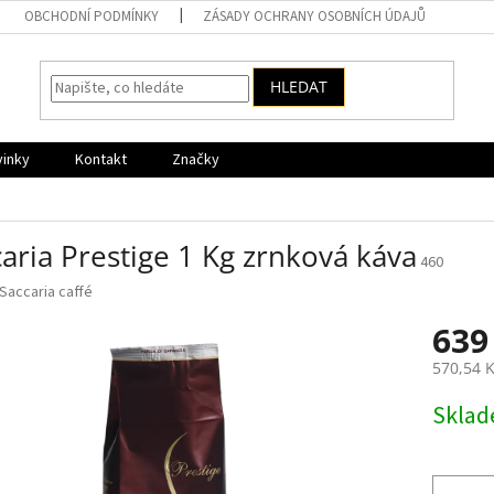
OBCHODNÍ PODMÍNKY
ZÁSADY OCHRANY OSOBNÍCH ÚDAJŮ
HLEDAT
vinky
Kontakt
Značky
a
aria Prestige 1 Kg zrnková káva
460
Saccaria caffé
639
570,54 
Měrná
Skla
cena: