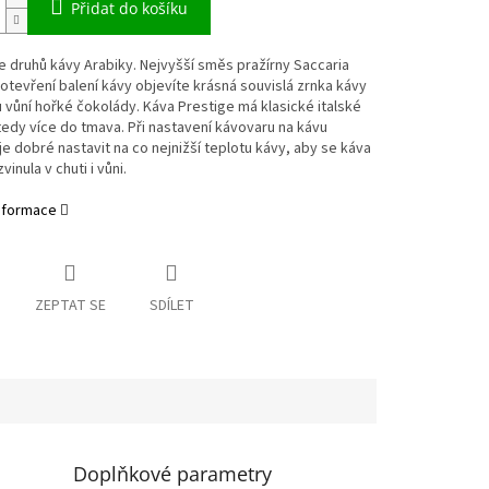
Přidat do košíku
 druhů kávy Arabiky. Nejvyšší směs pražírny Saccaria
 otevření balení kávy objevíte krásná souvislá zrnka kávy
 vůní hořké čokolády. Káva Prestige má klasické italské
tedy více do tmava. Při nastavení kávovaru na kávu
je dobré nastavit na co nejnižší teplotu kávy, aby se káva
inula v chuti i vůni.
informace
ZEPTAT SE
SDÍLET
Doplňkové parametry