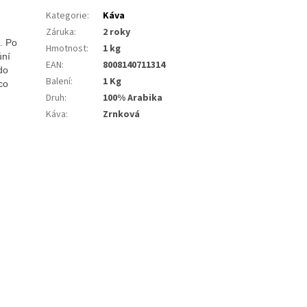
Kategorie
:
Káva
Záruka
:
2 roky
. Po
Hmotnost
:
1 kg
ůní
EAN
:
8008140711314
do
Balení
:
1 Kg
co
Druh
:
100% Arabika
Káva
:
Zrnková