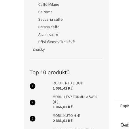
n
Caffé Milano
e
DaRoma
l
Saccaria caffé
Parana caffe
Alunni caffé
Příslušenství ke kávě
Značky
Top 10 produktů
ROCOL RTD LIQUID
1 091,42 Kč
MOBIL 1 ESP FORMULA 5W30
(4L)
Popi
1 066,01 Kč
MOBIL NUTO H 46
2 881,01 Kč
Det