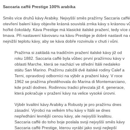
Saccaria caffé Prestige 100% arabika
Směs více druhů kávy Arabiky. Nejvyšší směs pražírny Saccaria caffé
otevření balení kávy objevíte krásná souvislá zrnka kávy s krásnou v
hořké čokolády. Káva Prestige má klasické italské pražení, tedy více 
tmava. Při nastavení kávovaru na kávu Prestige je dobré nastavit na 
nejnižší teplotu kávy, aby se káva dobře rozvinula v chuti i vůni.
Pražírna si zakládá na tradičním pražení italské kávy již od
roku 1882. Saccaria caffé byla vůbec první pražírnou kávy v
oblasti Marche, která se nachází ve střední Itálii nedaleko
státu San Marino. Pražírnu založili dvě italské rodiny Calef a
Terni, opravdový odborníci na výběr a pražení kávy. V roce
1962 se pražírna přestěhovala do Marina di Montemarciano,
kde praží dodnes. Rodinnou tradici převzala již 4. generace,
která pokračuje v pražení kávy na velice vysoké úrovni.
Výběr kvalitní kávy Arabiky a Robusty je pro pražírnu dnes
zásadní. Výrobci na velkém trhu kávy v Itálii se dnes
nepředhání levnější cenou kávy, ale nejvyšší kvalitou.
Saccaria caffé do toho boje poslala svoji nejvyšší směs kávy
Saccaria caffé Prestige, kterou vyrábí jako svoji nejlepší