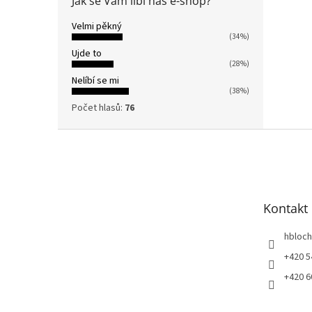
Jak se Vám líbí náš e-shop?
Velmi pěkný
(34%)
Ujde to
(28%)
Nelíbí se mi
(38%)
Počet hlasů:
76
Z
á
p
a
t
Kontakt
í
hbloch
+420 5
+420 6