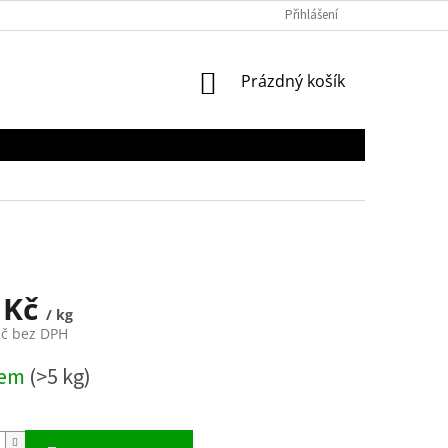
Přihlášení
NÁKUPNÍ
Prázdný košík
KOŠÍK
 Kč
/ kg
Kč bez DPH
dem
(>5 kg)