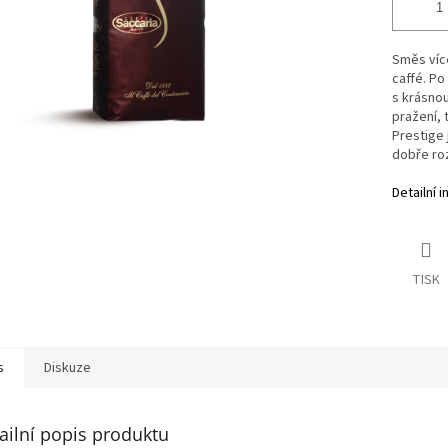
Směs více
caffé. Po
s krásnou
pražení, 
Prestige 
dobře rozv
Detailní 
TISK
s
Diskuze
ailní popis produktu