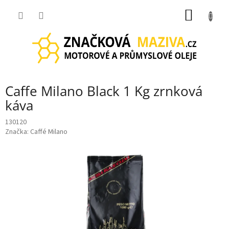
Přejít
NÁKUP
na
obsah
KOŠÍK
Caffe Milano Black 1 Kg zrnková
káva
130120
Značka:
Caffé Milano