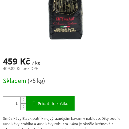
459 Kč
/ kg
409,82 Kč bez DPH
Měrná
Skladem
(>5 kg)
cena:
Přidat do košíku
Směs kávy Black patří k nejvýraznějším kávám v nabídce. Díky podílu
60% kávy arabika a 40% kávy robusta. Káva je skvěle krémová a