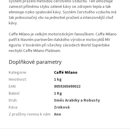
systém pražení metodou čerstvého vzduchu. Ten umožňuje
zamezit přímému styku zelené kávy se zdrojem tepla a tak
eliminuje riziko spalování kávy. Systém čerstvého vzduchu má
tak jednoznačný vliv na jednotné pražení a intenzivnější chuť
kávy.
Caffe Milano je velkým motoristickým fanouškem. Caffe Milano
patří k hlavním partnerům italského výrobce motocyklů MV
Agusta. V továrním při všechny závodech World Superbike
nechybí Caffe Milano Platinum.
Doplňkové parametry
Kategorie
:
Caffé Milano
Hmotnost
:
1 kg
EAN
:
8059265690022
Balení
:
1 Kg
Druh
:
Směs Arabiky a Robusty
Káva
:
Zrnková
Z pražírny rovnou k vám
:
Ano