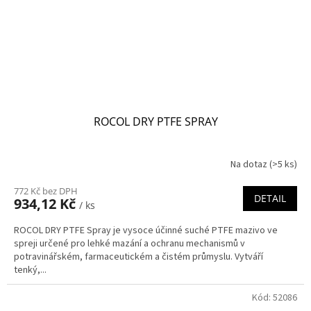
ROCOL DRY PTFE SPRAY
Na dotaz
(>5 ks)
772 Kč bez DPH
DETAIL
934,12 Kč
/ ks
ROCOL DRY PTFE Spray je vysoce účinné suché PTFE mazivo ve
spreji určené pro lehké mazání a ochranu mechanismů v
potravinářském, farmaceutickém a čistém průmyslu. Vytváří
tenký,...
Kód:
52086