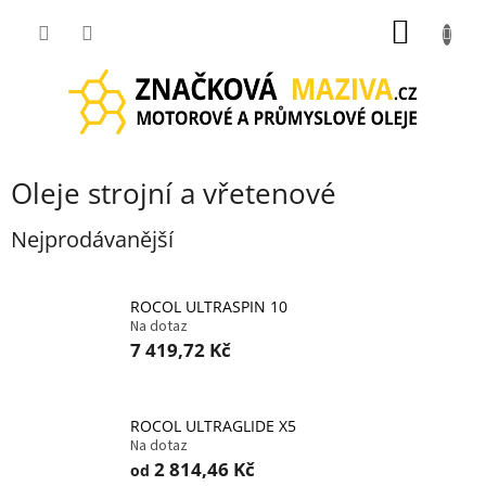
Přejít
NÁKUP
na
obsah
KOŠÍK
Oleje strojní a vřetenové
Nejprodávanější
ROCOL ULTRASPIN 10
Na dotaz
7 419,72 Kč
ROCOL ULTRAGLIDE X5
Na dotaz
2 814,46 Kč
od