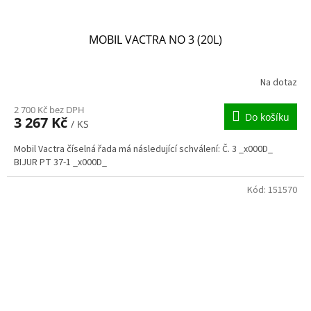
MOBIL VACTRA NO 3 (20L)
Na dotaz
2 700 Kč bez DPH
Do košíku
3 267 Kč
/ KS
Mobil Vactra číselná řada má následující schválení: Č. 3 _x000D_
BIJUR PT 37-1 _x000D_
Kód:
151570