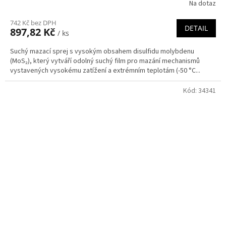
Na dotaz
742 Kč bez DPH
DETAIL
897,82 Kč
/ ks
Suchý mazací sprej s vysokým obsahem disulfidu molybdenu
(MoS₂), který vytváří odolný suchý film pro mazání mechanismů
vystavených vysokému zatížení a extrémním teplotám (-50 °C...
Kód:
34341