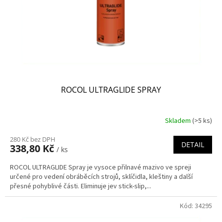
o
d
u
k
t
ů
ROCOL ULTRAGLIDE SPRAY
Skladem
(>5 ks)
280 Kč bez DPH
DETAIL
338,80 Kč
/ ks
ROCOL ULTRAGLIDE Spray je vysoce přilnavé mazivo ve spreji
určené pro vedení obráběcích strojů, sklíčidla, kleštiny a další
přesné pohyblivé části. Eliminuje jev stick-slip,...
Kód:
34295