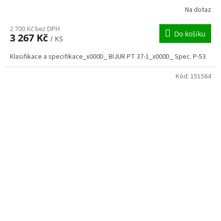
Na dotaz
2 700 Kč bez DPH
Do košíku
3 267 Kč
/ KS
Klasifikace a specifikace_x000D_ BIJUR PT 37-1_x000D_ Spec. P-53
Kód:
151564