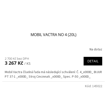
MOBIL VACTRA NO 4 (20L)
Na dotaz
2 700 Kč bez DPH
DETAIL
3 267 Kč
/ KS
Mobil Vactra číselná řada má následující schválení: Č. 4_x000D_ BIJUR
PT 37-1 _x000D_ Stroj Cincinnati _x000D_ Spec. P-50 _x000D_
Kód:
145022