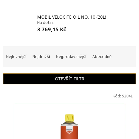
MOBIL VELOCITE OIL NO. 10 (20L)
Na dotaz
3 769,15 Kč
Ř
a
Nejlevnější
Nejdražší
Nejprodávanější
Abecedně
z
e
n
OTEVŘÍT FILTR
í
p
V
r
Kód:
52041
ý
o
p
d
i
u
s
k
p
t
r
ů