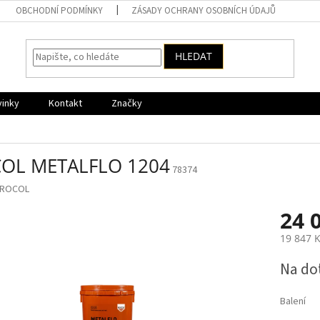
OBCHODNÍ PODMÍNKY
ZÁSADY OCHRANY OSOBNÍCH ÚDAJŮ
HLEDAT
vinky
Kontakt
Značky
OL METALFLO 1204
78374
ROCOL
24 
19 847 
Měrná
Na do
cena:
Balení