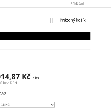
Přihlášení
NÁKUPNÍ
Prázdný košík
KOŠÍK
014,87 Kč
/ ks
Kč bez DPH
taz