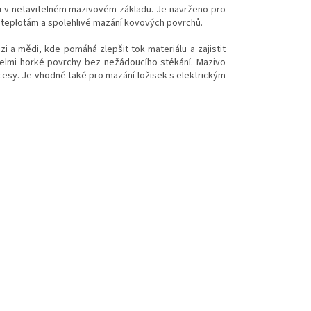
u v netavitelném mazivovém základu. Je navrženo pro
 teplotám a spolehlivé mazání kovových povrchů.
i a mědi, kde pomáhá zlepšit tok materiálu a zajistit
a velmi horké povrchy bez nežádoucího stékání. Mazivo
ocesy. Je vhodné také pro mazání ložisek s elektrickým