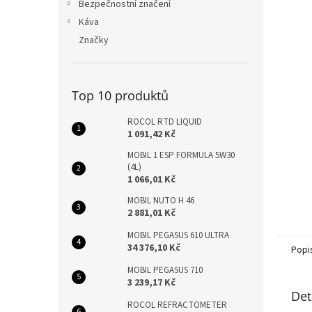
n
Bezpečnostní značení
e
Káva
l
Značky
Top 10 produktů
ROCOL RTD LIQUID
1 091,42 Kč
MOBIL 1 ESP FORMULA 5W30
(4L)
1 066,01 Kč
MOBIL NUTO H 46
2 881,01 Kč
MOBIL PEGASUS 610 ULTRA
34 376,10 Kč
Popi
MOBIL PEGASUS 710
3 239,17 Kč
Det
ROCOL REFRACTOMETER