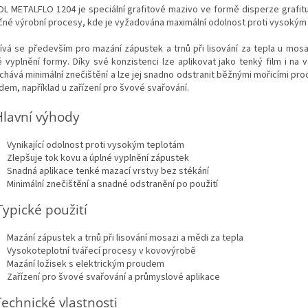
L METALFLO 1204 je speciální grafitové mazivo ve formě disperze grafit
čné výrobní procesy, kde je vyžadována maximální odolnost proti vysokým
ívá se především pro mazání zápustek a trnů při lisování za tepla u mosaz
é vyplnění formy. Díky své konzistenci lze aplikovat jako tenký film i n
chává minimální znečištění a lze jej snadno odstranit běžnými mořicími pr
dem, například u zařízení pro švové svařování.
lavní výhody
Vynikající odolnost proti vysokým teplotám
Zlepšuje tok kovu a úplné vyplnění zápustek
Snadná aplikace tenké mazací vrstvy bez stékání
Minimální znečištění a snadné odstranění po použití
Typické použití
Mazání zápustek a trnů při lisování mosazi a mědi za tepla
Vysokoteplotní tvářecí procesy v kovovýrobě
Mazání ložisek s elektrickým proudem
Zařízení pro švové svařování a průmyslové aplikace
Technické vlastnosti