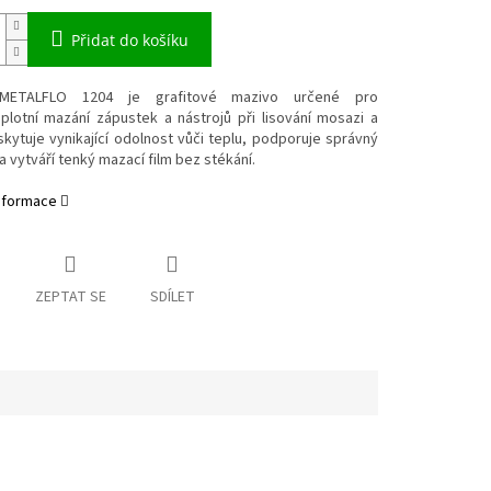
Přidat do košíku
ETALFLO 1204 je grafitové mazivo určené pro
plotní mazání zápustek a nástrojů při lisování mosazi a
kytuje vynikající odolnost vůči teplu, podporuje správný
a vytváří tenký mazací film bez stékání.
informace
ZEPTAT SE
SDÍLET