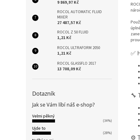
9 869,97 Kč
ROCO
náro
ROCOL AUTOMATIC FLUID
MIXER
Použ
27 487,57 Kč
úpln
ROCOL Z 50 FLUID
zane
1,21 Kč
prou
ROCOL ULTRAFORM 2050
✅ H
1,21 Kč
ROCOL GLASSFLO 2017
13 708,09 Kč
Dotazník
🔧 
Jak se Vám líbí náš e-shop?
Velmi pěkný
(34%)
Ujde to
(28%)
⚙️ 