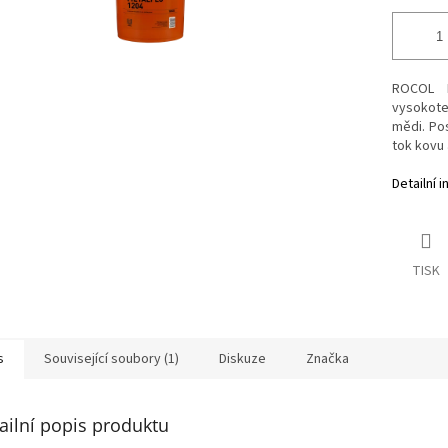
ROCOL M
vysokote
mědi. Pos
tok kovu 
Detailní 
TISK
s
Související soubory (1)
Diskuze
Značka
ailní popis produktu