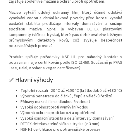
zajišťuje spolehlivé mazání a ochranu proti opotřebení.
Mazivo vytváří odolný ochranný film, který účinně odolává
vymývání vodou a chrání kovové povrchy před korozí. Vysoká
oxidační stabilita prodlužuje intervaly domazávání a snižuje
spotřebu maziva. Sprej je vybaven DETEX plastovými
komponenty (víčko a tryska), které jsou detekovatelné běžnými
průmyslovými detektory kovů, což zvyšuje bezpečnost
potravinářských provozů.
Produkt splňuje požadavky NSF H1 pro náhodný kontakt s
potravinami a je certifikován podle ISO 21469. Současně je PFAS
Free, Halal, Kosher a Vegan certifikovaný.
✅ Hlavní výhody
Teplotní rozsah –20 °C až +150 °C (krátkodobě až +180 °C)
Výborná penetrace do článků, čepů a válečků řetězů
Přilnavý mazací film s dlouhou životnost
Vysoká odolnost proti vymývání vodou
Výborná ochrana proti korozi a opotřebení
Vysoká oxidační stabilita a delší intervaly domazávání
DETEX detekovatelné víčko a tryska (> 3 mm)
NSF H1 certifikace pro potravinářské provozy