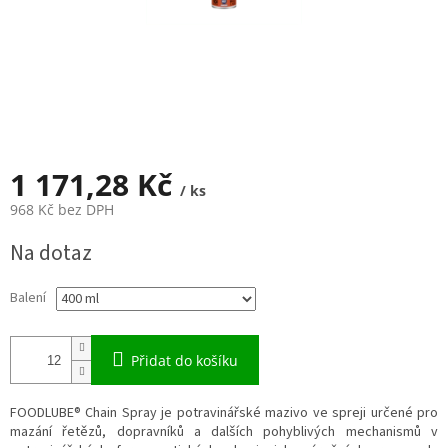
1 171,28 Kč
/ ks
968 Kč bez DPH
Měrná
Na dotaz
cena:
Balení
Přidat do košíku
FOODLUBE® Chain Spray je potravinářské mazivo ve spreji určené pro
mazání řetězů, dopravníků a dalších pohyblivých mechanismů v