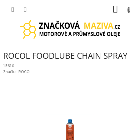
Přejít
NÁKUP
na
obsah
KOŠÍK
ROCOL FOODLUBE CHAIN SPRAY
15610
Značka:
ROCOL