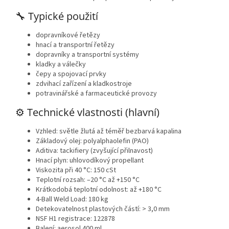
🔧 Typické
použití
dopravníkové řetězy
hnací a transportní řetězy
dopravníky a transportní systémy
kladky a válečky
čepy a spojovací prvky
zdvihací zařízení a kladkostroje
potravinářské a farmaceutické provozy
⚙️ Technické vlastnosti (hlavní)
Vzhled: světle žlutá až téměř bezbarvá kapalina
Základový olej: polyalphaolefin (PAO)
Aditiva: tackifiery (zvyšující přilnavost)
Hnací plyn: uhlovodíkový propellant
Viskozita při 40 °C: 150 cSt
Teplotní rozsah: –20 °C až +150 °C
Krátkodobá teplotní odolnost: až +180 °C
4-Ball Weld Load: 180 kg
Detekovatelnost plastových částí: > 3,0 mm
NSF H1 registrace: 122878
Balení: aerosol 400 ml