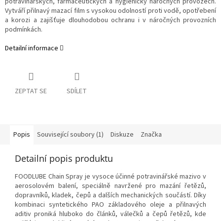
potravinářských, farmaceutických a hygienicky náročných provozech.
Vytváří přilnavý mazací film s vysokou odolností proti vodě, opotřebení
a korozi a zajišťuje dlouhodobou ochranu i v náročných provozních
podmínkách.
Detailní informace
ZEPTAT SE
SDÍLET
Popis
Související soubory (1)
Diskuze
Značka
Detailní popis produktu
FOODLUBE Chain Spray je vysoce účinné potravinářské mazivo v
aerosolovém balení, speciálně navržené pro mazání řetězů,
dopravníků, kladek, čepů a dalších mechanických součástí. Díky
kombinaci syntetického PAO základového oleje a přilnavých
aditiv proniká hluboko do článků, válečků a čepů řetězů, kde