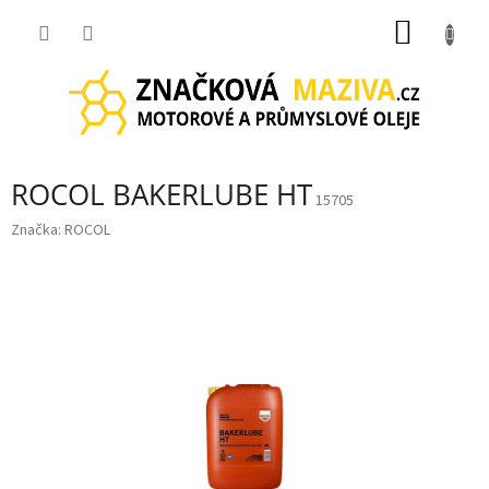
Přejít
NÁKUP
na
obsah
KOŠÍK
ROCOL BAKERLUBE HT
15705
Značka:
ROCOL