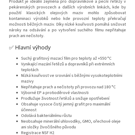
Produkt je ideální zejména pro dopravníkové a pecní řetězy v
pekárenských provozech a dalších výrobních linkách, kde by
použití klasických olejových maziv mohlo způsobovat
kontaminaci výrobků nebo kde provozní teploty překračují
možnosti běžných maziv. Díky nízké kouřivosti pomáhá snižovat
nároky na odsávání a po vytvoření suchého filmu nepřitahuje
prach ani nečistoty.
✅ Hlavní výhody
Suchý grafitový mazací film pro teploty až +550 °C
Vynikající mazání řetězů a dopravníků při extrémních
teplotách
Nízká kouřivost ve srovnání s běžnými vysokoteplotními
mazivy
Nepřitahuje prach a nečistoty při provozu nad 180 °C
Výborné EP a protioděrové vlastnosti
Prodlužuje životnost řetězů a snižuje opotřebení
Obsahuje vysoce čistý jemný grafit pro maximální
účinnost
Odolává bakteriálnímu růstu
Neobsahuje minerální uhlovodíky, GMO, ořechové oleje
ani složky živočišného původu
Registrace NSF H2