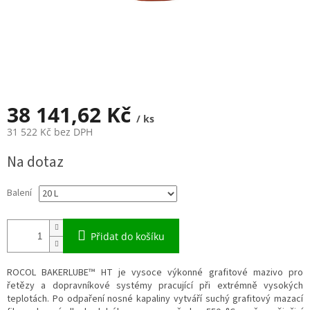
38 141,62 Kč
/ ks
31 522 Kč bez DPH
Měrná
Na dotaz
cena:
Balení
Přidat do košíku
ROCOL BAKERLUBE™ HT je vysoce výkonné grafitové mazivo pro
řetězy a dopravníkové systémy pracující při extrémně vysokých
teplotách. Po odpaření nosné kapaliny vytváří suchý grafitový mazací