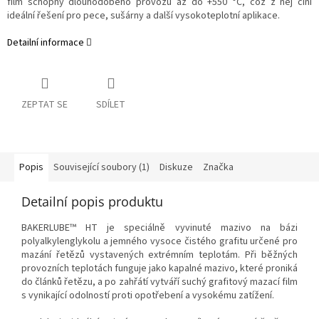
film schopný dlouhodobého provozu až do +550 °C, což z něj činí
ideální řešení pro pece, sušárny a další vysokoteplotní aplikace.
Detailní informace
ZEPTAT SE
SDÍLET
Popis
Související soubory (1)
Diskuze
Značka
Detailní popis produktu
BAKERLUBE™ HT je speciálně vyvinuté mazivo na bázi
polyalkylenglykolu a jemného vysoce čistého grafitu určené pro
mazání řetězů vystavených extrémním teplotám. Při běžných
provozních teplotách funguje jako kapalné mazivo, které proniká
do článků řetězu, a po zahřátí vytváří suchý grafitový mazací film
s vynikající odolností proti opotřebení a vysokému zatížení.