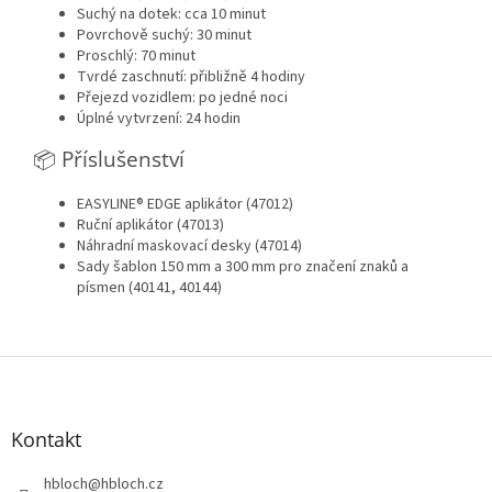
Suchý na dotek: cca 10 minut
Povrchově suchý: 30 minut
Proschlý: 70 minut
Tvrdé zaschnutí: přibližně 4 hodiny
Přejezd vozidlem: po jedné noci
Úplné vytvrzení: 24 hodin
📦 Příslušenství
EASYLINE® EDGE aplikátor (47012)
Ruční aplikátor (47013)
Náhradní maskovací desky (47014)
Sady šablon 150 mm a 300 mm pro značení znaků a
písmen (40141, 40144)
Z
á
p
a
Kontakt
t
í
hbloch
@
hbloch.cz