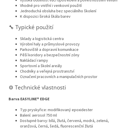
Vysoká odolnost vůči opotřebení a povětrnostním vlivům
Vhodné pro vnitřní i venkovní použití
Jednoduchá obsluha bez speciálního školení
K dispozici široká škála barev
🔧 Typické použití
Sklady a logistická centra
Výrobní haly a průmyslové provozy
Parkoviště a dopravní komunikace
Pěší koridory a bezpečnostní zóny
Nakládací rampy
Sportovní a školní areály
Chodníky a veřejná prostranství
Označení pracovních a manipulačních prostor
⚙️ Technické vlastnosti
Barva EASYLINE® EDGE
Typ pryskyřice: modifikovaný epoxidester
Balení: aerosol 750 ml
Dostupné barvy: bílá, žlutá, červená, modrá, zelená,
oranžová, černá, šedá, fluorescenční žlutá