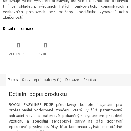
Umožňuje rychlé vytváření přesných, ostrých a dlouhodobě odolných
linií ve skladech, výrobních halách, parkovištích, komunikacích i
venkovních provozech bez potřeby speciálního vybavení nebo
zkušeností.
Detailní informace
ZEPTAT SE
SDÍLET
Popis
Související soubory (1)
Diskuze
Značka
Detailní popis produktu
ROCOL EASYLINE® EDGE představuje kompletní systém pro
profesionální vodorovné značení, který využívá patentovaný
aplikační vozík s bateriově poháněným systémem proudění
vzduchu a speciální aerosolové barvy na bázi dopravní
epoxidové pryskyřice. Díky této kombinaci vytváří mimořádně