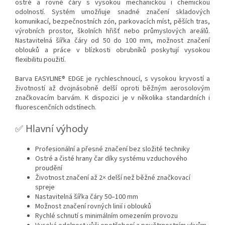
ostré a rovné čáry s vysokou mechanickou i chemickou
odolností.
Systém umožňuje snadné značení skladových
komunikací, bezpečnostních zón, parkovacích míst, pěších tras,
výrobních prostor, školních hřišť nebo průmyslových areálů.
Nastavitelná šířka čáry od 50 do 100 mm, možnost značení
oblouků a práce v blízkosti obrubníků poskytují vysokou
flexibilitu použití.
Barva EASYLINE® EDGE je rychleschnoucí, s vysokou kryvostí a
životností až dvojnásobně delší oproti běžným aerosolovým
značkovacím barvám. K dispozici je v několika standardních i
fluorescenčních odstínech.
✅ Hlavní výhody
Profesionální a přesné značení bez složité techniky
Ostré a čisté hrany čar díky systému vzduchového
proudění
Životnost značení až 2× delší než běžné značkovací
spreje
Nastavitelná šířka čáry 50–100 mm
Možnost značení rovných linií i oblouků
Rychlé schnutí s minimálním omezením provozu