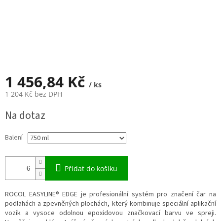
1 456,84 Kč
/ ks
1 204 Kč bez DPH
Měrná
Na dotaz
cena:
Balení
Přidat do košíku
ROCOL EASYLINE® EDGE je profesionální systém pro značení čar na
podlahách a zpevněných plochách, který kombinuje speciální aplikační
vozík a vysoce odolnou epoxidovou značkovací barvu ve spreji.