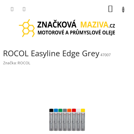
Přejít
NÁKUP
na
obsah
KOŠÍK
ROCOL Easyline Edge Grey
47007
Značka:
ROCOL