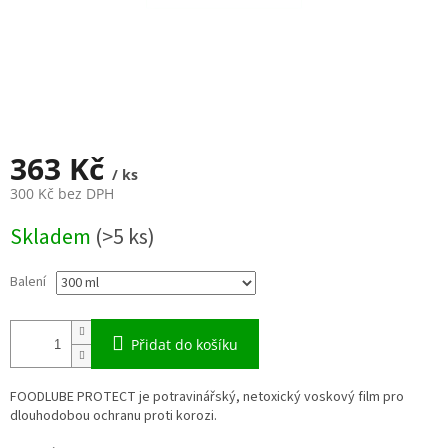
363 Kč
/ ks
300 Kč bez DPH
Měrná
Skladem
(>5 ks)
cena:
Balení
Přidat do košíku
FOODLUBE PROTECT je potravinářský, netoxický voskový film pro
dlouhodobou ochranu proti korozi.