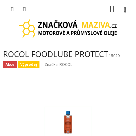
Přejít
NÁKUP
na
obsah
KOŠÍK
ROCOL FOODLUBE PROTECT
15020
Značka:
ROCOL
Akce
Výprodej