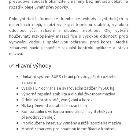
převodové součásti okamžitě chráněny bez nutnosti čekat na
rozstřik oleje uvnitř převodovky.
Polosyntetická formulace kombinuje výhody syntetických a
minerálních olejů, nabízí vynikající tepelnou stabilitu, vysokou
odolnost vůči zatížení a dlouhou životnost. Olej vytváří
houževnatý nízkopěnivý mazací film s vysokou odolností proti
vymývání vodou a spolehlivou ochranou proti korozi. Modré
zabarvení navíc usnadňuje vizuální kontrolu aplikace a stavu
maziva.
✅ Hlavní výhody
Unikátní systém SUPS chrání převody již při rozběhu
zařízení
Vysoká EP ochrana se svařovacím zatížením 560 kg
Výborná tepelná stabilita a dlouhá životnost maziva
Odolnost proti vodě, vymývání a korozi
Nízká pěnivost a stabilní mazací film
Kompatibilní s většinou minerálních i syntetických
převodových olejů
Prodloužené intervaly výměny a nižší spotřeba maziva
Modré zabarvení pro snadnou identifikaci a kontrolu