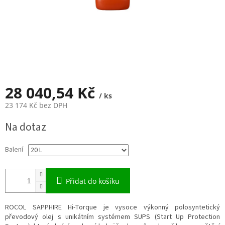
28 040,54 Kč
/ ks
23 174 Kč bez DPH
Měrná
Na dotaz
cena:
Balení
Přidat do košíku
ROCOL SAPPHIRE Hi-Torque je vysoce výkonný polosyntetický
převodový olej s unikátním systémem SUPS (Start Up Protection