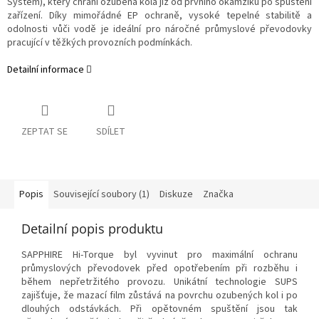
System), který chrání ozubená kola již od prvního okamžiku po spuštění
zařízení. Díky mimořádné EP ochraně, vysoké tepelné stabilitě a
odolnosti vůči vodě je ideální pro náročné průmyslové převodovky
pracující v těžkých provozních podmínkách.
Detailní informace
ZEPTAT SE
SDÍLET
Popis
Související soubory (1)
Diskuze
Značka
Detailní popis produktu
SAPPHIRE Hi-Torque byl vyvinut pro maximální ochranu
průmyslových převodovek před opotřebením při rozběhu i
během nepřetržitého provozu. Unikátní technologie SUPS
zajišťuje, že mazací film zůstává na povrchu ozubených kol i po
dlouhých odstávkách. Při opětovném spuštění jsou tak