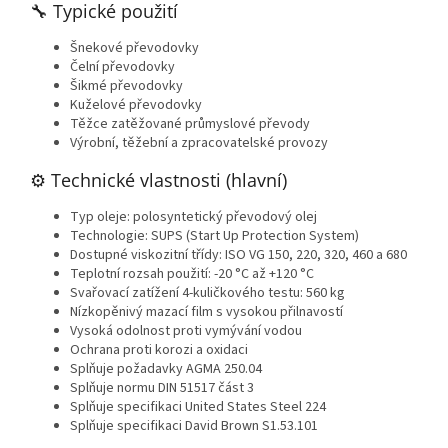
🔧 Typické použití
Šnekové převodovky
Čelní převodovky
Šikmé převodovky
Kuželové převodovky
Těžce zatěžované průmyslové převody
Výrobní, těžební a zpracovatelské provozy
⚙️ Technické vlastnosti (hlavní)
Typ oleje: polosyntetický převodový olej
Technologie: SUPS (Start Up Protection System)
Dostupné viskozitní třídy: ISO VG 150, 220, 320, 460 a 680
Teplotní rozsah použití: -20 °C až +120 °C
Svařovací zatížení 4-kuličkového testu: 560 kg
Nízkopěnivý mazací film s vysokou přilnavostí
Vysoká odolnost proti vymývání vodou
Ochrana proti korozi a oxidaci
Splňuje požadavky AGMA 250.04
Splňuje normu DIN 51517 část 3
Splňuje specifikaci United States Steel 224
Splňuje specifikaci David Brown S1.53.101