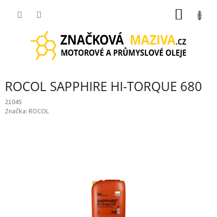
Přejít
NÁKUP
na
obsah
KOŠÍK
ROCOL SAPPHIRE HI-TORQUE 680
21045
Značka:
ROCOL