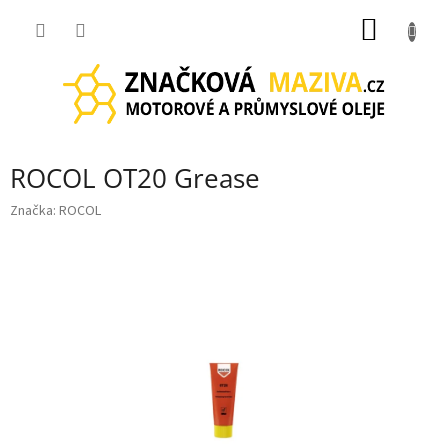
Přejít
NÁKUP
na
obsah
KOŠÍK
ROCOL OT20 Grease
Značka:
ROCOL