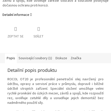
závitů a spojů, kde uvolňuje zarezlé součásti a současně poskytuje
dočasnou ochranu proti korozi.
Detailní informace
ZEPTAT SE
SDÍLET
Popis
Související soubory (1)
Diskuze
Značka
Detailní popis produktu
ROCOL OT20 je profesionální penetrační olej navržený pro
údržbu, opravy a servisní práce v průmyslu, dopravě i běžné
údržbě strojních zařízení. Speciální složení umožňuje velmi
rychlé pronikání do úzkých mezer, závitů a spojů, kde rozpouští
rez, uvolňuje zatuhlé díly a usnadňuje jejich demontáž bez
nadměrného použití síly.