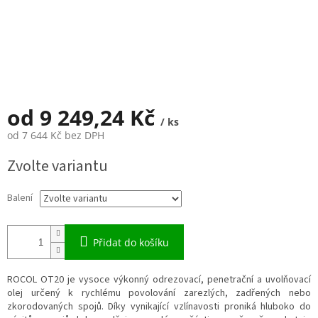
od
9 249,24 Kč
/ ks
od
7 644 Kč
bez DPH
Měrná
Zvolte variantu
cena:
Balení
Přidat do košíku
ROCOL OT20 je vysoce výkonný odrezovací, penetrační a uvolňovací
olej určený k rychlému povolování zarezlých, zadřených nebo
zkorodovaných spojů. Díky vynikající vzlínavosti proniká hluboko do