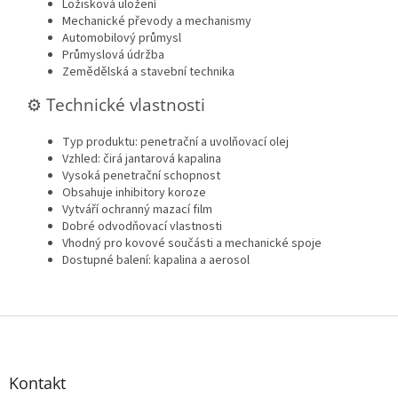
Ložisková uložení
Mechanické převody a mechanismy
Automobilový průmysl
Průmyslová údržba
Zemědělská a stavební technika
⚙️ Technické vlastnosti
Typ produktu: penetrační a uvolňovací olej
Vzhled: čirá jantarová kapalina
Vysoká penetrační schopnost
Obsahuje inhibitory koroze
Vytváří ochranný mazací film
Dobré odvodňovací vlastnosti
Vhodný pro kovové součásti a mechanické spoje
Dostupné balení: kapalina a aerosol
Z
á
p
a
Kontakt