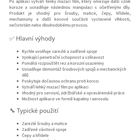
Po aplikaci vytváří tenký mazací film, který omezuje další vznik
koroze a usnadňuje následnou manipulaci s ošetřenými díly.
Produkt je vhodný pro šrouby, matice, čepy, hřídele,
mechanismy a další kovové součásti vystavené vlhkosti,
nečistotám nebo dlouhodobému provozu.
✅ Hlavní výhody
Rychle uvolňuje zarezlé a zadřené spoje
Vynikající penetrační schopnost a vzlínavost
Pomáhá rozpouštět rez a korozní usazeniny
Usnadňuje demontáž šroubových spojů a mechanických
dílů
Poskytuje dočasnou ochranu proti korozi
Vytváří lehký mazací film po aplikaci
Vhodný pro servisní, údržbářské a opravárenské práce
Možnost aplikace ve formě kapaliny i aerosolu
🔧 Typické použití
Zarezlé šrouby a matice
Zadřené závitové spoje
Čepy a hřídele