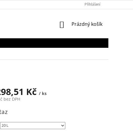
Přihlášení
NÁKUPNÍ
Prázdný košík
KOŠÍK
298,51 Kč
/ ks
Kč bez DPH
taz