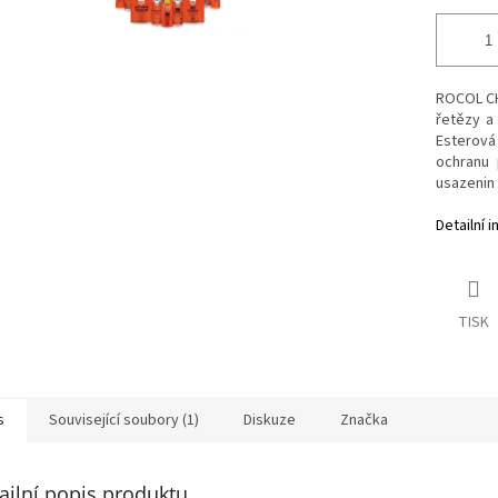
ROCOL CH
řetězy a
Esterov
ochranu 
usazenin 
Detailní 
TISK
s
Související soubory (1)
Diskuze
Značka
ailní popis produktu