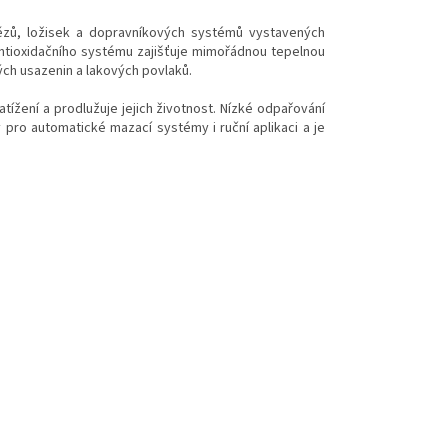
ězů, ložisek a dopravníkových systémů vystavených
ntioxidačního systému zajišťuje mimořádnou tepelnou
ých usazenin a lakových povlaků.
tížení a prodlužuje jejich životnost. Nízké odpařování
 pro automatické mazací systémy i ruční aplikaci a je