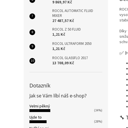
9 869,97 Kč
ROCO
ROCOL AUTOMATIC FLUID
vyso
MIXER
stab
27 487,57 Kč
ROCOL Z 50 FLUID
Díky
1,21 Kč
sniž
schv
ROCOL ULTRAFORM 2050
1,21 Kč
✅ H
ROCOL GLASSFLO 2017
13 708,09 Kč
Dotazník
Jak se Vám líbí náš e-shop?
Velmi pěkný
(34%)
🔧 
Ujde to
(28%)