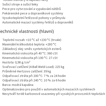
Textilní stentery a napínací rámy
Sušicí stroje a sušicí linky
Pece pro vytvrzování a vypalování nátěrů
Pekárenské pece a dopravníkové systémy
Vysokoteplotní řetězové pohony v průmyslu
Automatické mazací systémy řetězů a dopravníků
Technické vlastnosti (hlavní)
Teplotní rozsah: +10 °C až +230 °C (trvale)
Maximální krátkodobá teplota: +280 °C
Základový olej: směs syntetických esterů
Kinematická viskozita při 40 °C: 360 cSt
Kinematická viskozita při 100 °C: 27 cSt
Hustota: 0,98 g/cm³
Svařovací zatížení (4-Ball Weld Load): 225 kg
Průměrné Hertzovo zatížení: 39 kg
Odpařovací ztráta při 200 °C: 7 % za 24 hodin
Odpařovací ztráta při 240 °C: 10 % za 6 hodin
Barva: modrá kapalina
Optimalizováno pro použití v automatických mazacích systémech
Nevytváří tvrdé karbonové usazeniny při vysokých provozních teplotách