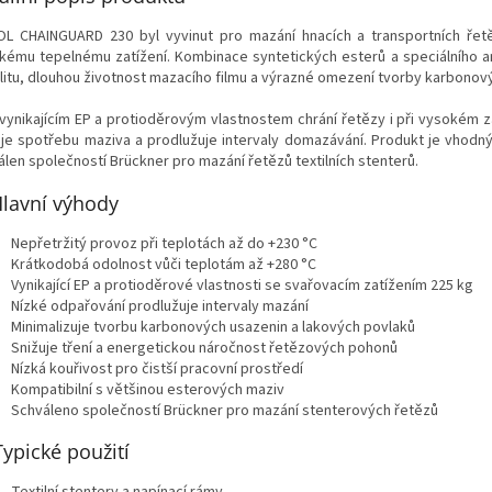
L CHAINGUARD 230 byl vyvinut pro mazání hnacích a transportních řet
kému tepelnému zatížení. Kombinace syntetických esterů a speciálního a
ilitu, dlouhou životnost mazacího filmu a výrazné omezení tvorby karbonov
 vynikajícím EP a protioděrovým vlastnostem chrání řetězy i při vysokém za
uje spotřebu maziva a prodlužuje intervaly domazávání. Produkt je vhodný
álen společností Brückner pro mazání řetězů textilních stenterů.
lavní výhody
Nepřetržitý provoz při teplotách až do +230 °C
Krátkodobá odolnost vůči teplotám až +280 °C
Vynikající EP a protioděrové vlastnosti se svařovacím zatížením 225 kg
Nízké odpařování prodlužuje intervaly mazání
Minimalizuje tvorbu karbonových usazenin a lakových povlaků
Snižuje tření a energetickou náročnost řetězových pohonů
Nízká kouřivost pro čistší pracovní prostředí
Kompatibilní s většinou esterových maziv
Schváleno společností Brückner pro mazání stenterových řetězů
Typické použití