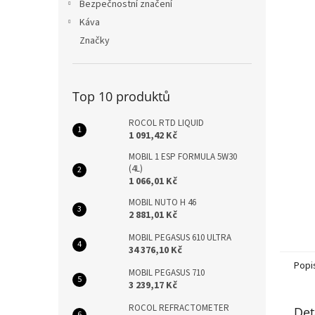
n
Bezpečnostní značení
e
Káva
l
Značky
Top 10 produktů
ROCOL RTD LIQUID
1 091,42 Kč
MOBIL 1 ESP FORMULA 5W30
(4L)
1 066,01 Kč
MOBIL NUTO H 46
2 881,01 Kč
MOBIL PEGASUS 610 ULTRA
34 376,10 Kč
Popi
MOBIL PEGASUS 710
3 239,17 Kč
ROCOL REFRACTOMETER
Det