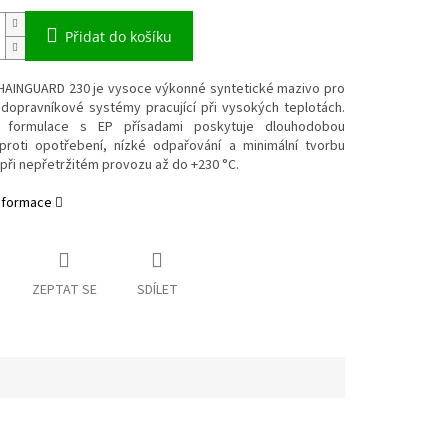
Přidat do košíku
AINGUARD 230 je vysoce výkonné syntetické mazivo pro
 dopravníkové systémy pracující při vysokých teplotách.
á formulace s EP přísadami poskytuje dlouhodobou
proti opotřebení, nízké odpařování a minimální tvorbu
při nepřetržitém provozu až do +230 °C.
informace
ZEPTAT SE
SDÍLET