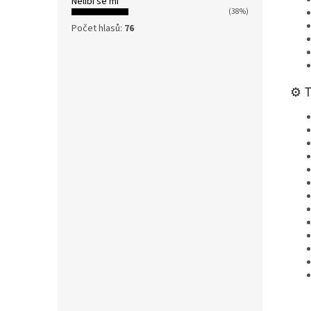
Nelíbí se mi
(38%)
Počet hlasů:
76
⚙️ 