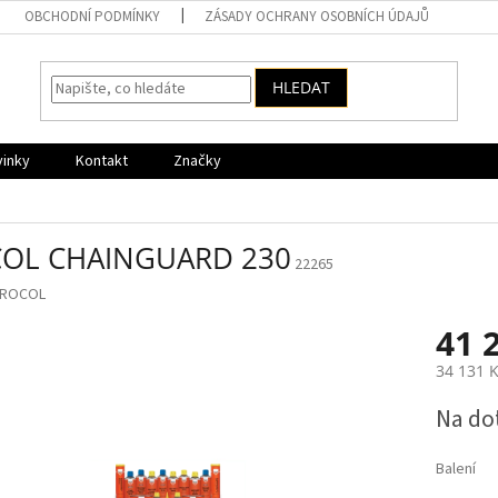
OBCHODNÍ PODMÍNKY
ZÁSADY OCHRANY OSOBNÍCH ÚDAJŮ
HLEDAT
vinky
Kontakt
Značky
OL CHAINGUARD 230
22265
ROCOL
41 
34 131 
Měrná
Na do
cena:
Balení